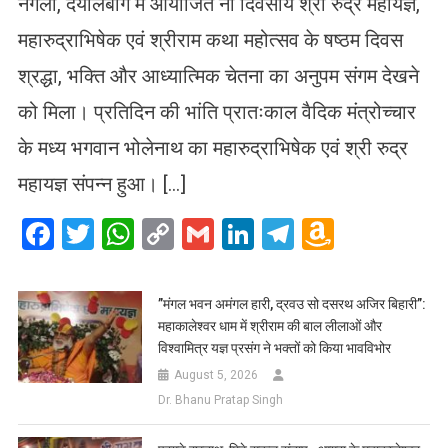
नगला, दयालबाग में आयोजित नौ दिवसीय श्री रुद्र महायज्ञ,
महारुद्राभिषेक एवं श्रीराम कथा महोत्सव के षष्ठम दिवस
श्रद्धा, भक्ति और आध्यात्मिक चेतना का अनुपम संगम देखने
को मिला। प्रतिदिन की भांति प्रातःकाल वैदिक मंत्रोच्चार
के मध्य भगवान भोलेनाथ का महारुद्राभिषेक एवं श्री रुद्र
महायज्ञ संपन्न हुआ। […]
Facebook
Twitter
WhatsApp
Copy
Gmail
LinkedIn
Telegram
Amazo
Link
Wish
List
​”मंगल भवन अमंगल हारी, द्रवउ सो दसरथ अजिर बिहारी”:
महाकालेश्वर धाम में श्रीराम की बाल लीलाओं और
विश्वामित्र यज्ञ प्रसंग ने भक्तों को किया भावविभोर
August 5, 2026
Dr. Bhanu Pratap Singh