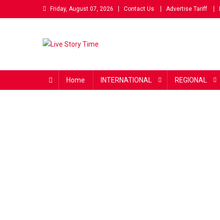
Skip
Friday, August 07, 2026
Contact Us
Advertise Tariff
to
content
Live Story Time
एक सकारात्मक पहल
Home
INTERNATIONAL
REGIONAL