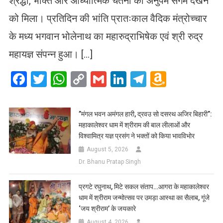
श्रद्धा, भक्ति और आध्यात्मिक चेतना का अनुपम संगम देखने
को मिला। प्रतिदिन की भांति प्रातःकाल वैदिक मंत्रोच्चार
के मध्य भगवान भोलेनाथ का महारुद्राभिषेक एवं श्री रुद्र
महायज्ञ संपन्न हुआ। […]
Facebook
Twitter
WhatsApp
Copy
Gmail
LinkedIn
Telegram
Amazo
Link
Wish
List
​”मंगल भवन अमंगल हारी, द्रवउ सो दसरथ अजिर बिहारी”:
महाकालेश्वर धाम में श्रीराम की बाल लीलाओं और
विश्वामित्र यज्ञ प्रसंग ने भक्तों को किया भावविभोर
August 5, 2026
Dr. Bhanu Pratap Singh
प्रगटे रघुनाथ, मिटे सकल संताप…आगरा के महाकालेश्वर
धाम में श्रीराम जन्मोत्सव पर उमड़ा आस्था का सैलाब, गूंजे
‘जय श्रीराम’ के जयकारे
August 4, 2026