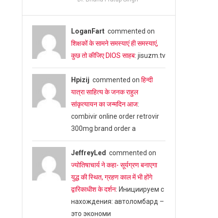
LoganFart
commented on
शिक्षकों के सामने समस्याएं ही समस्याएं,
कुछ तो कीजिए DIOS साहब
: jisuzm.tv
Hpizij
commented on
हिन्दी
यात्रा साहित्य के जनक राहुल
सांकृत्यायन का जन्‍मदिन आज
:
combivir online order retrovir
300mg brand order a
JeffreyLed
commented on
ज्योतिषाचार्य ने कहा- सूर्यग्रण बनाएगा
युद्ध की स्थित, ग्रहण काल में भी होंगे
द्वारिकाधीश के दर्शन
: Инициируем с
нахождения: автоломбард –
это экономи