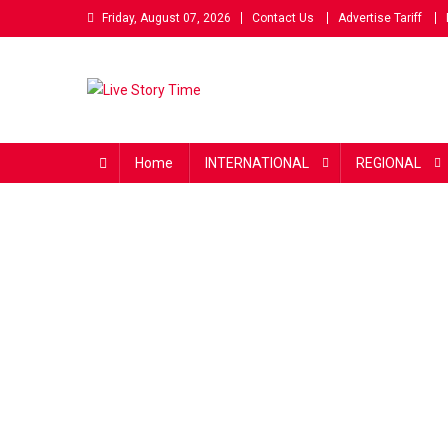
Skip
Friday, August 07, 2026
Contact Us
Advertise Tariff
to
content
Live Story Time
एक सकारात्मक पहल
Home
INTERNATIONAL
REGIONAL