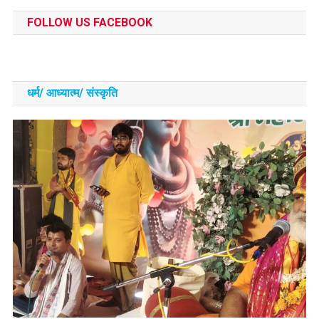
FOLLOW US FACEBOOK
धर्म/ आध्‍यात्‍म/ संस्‍कृति