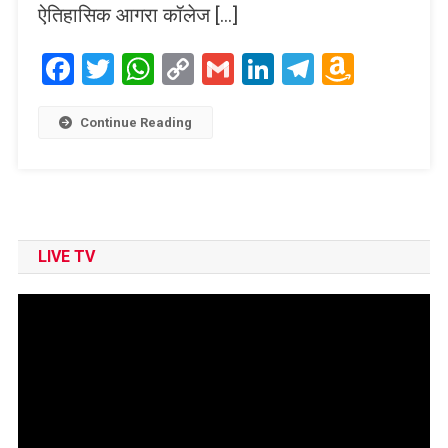
ऐतिहासिक आगरा कॉलेज […]
Facebook
Twitter
WhatsApp
Copy
Gmail
LinkedIn
Telegram
Amaz
Link
Wish
List
Continue Reading
LIVE TV