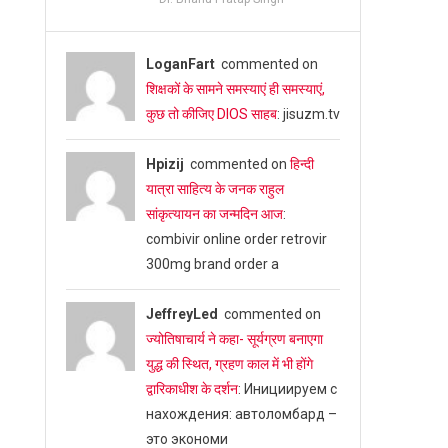
LoganFart
commented on
शिक्षकों के सामने समस्याएं ही समस्याएं,
कुछ तो कीजिए DIOS साहब
: jisuzm.tv
Hpizij
commented on
हिन्दी
यात्रा साहित्य के जनक राहुल
सांकृत्यायन का जन्‍मदिन आज
:
combivir online order retrovir
300mg brand order a
JeffreyLed
commented on
ज्योतिषाचार्य ने कहा- सूर्यग्रण बनाएगा
युद्ध की स्थित, ग्रहण काल में भी होंगे
द्वारिकाधीश के दर्शन
: Инициируем с
нахождения: автоломбард –
это экономи