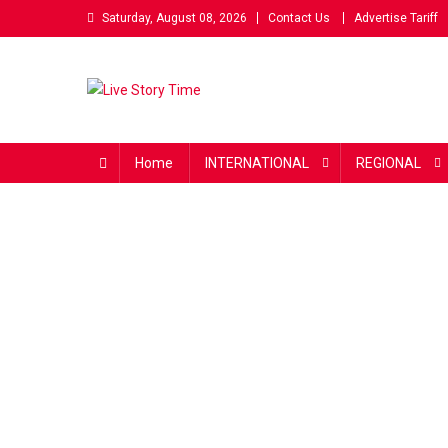
Skip
Saturday, August 08, 2026
Contact Us
Advertise Tariff
to
content
Live Story Time
एक सकारात्मक पहल
Home
INTERNATIONAL
REGIONAL