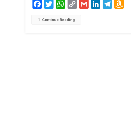
Facebook
Twitter
WhatsApp
Copy
Gmail
LinkedI
Tele
A
Link
W
L
Continue Reading