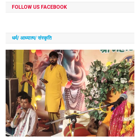
FOLLOW US FACEBOOK
धर्म/ आध्‍यात्‍म/ संस्‍कृति