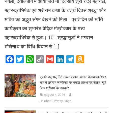
नगला, दयालबाग में आयोजित नौ दिवसीय श्री रुद्र महायज्ञ,
महारुद्राभिषेक एवं श्रीराम कथा के चतुर्थ दिवस श्रद्धा और
भक्ति का अद्भुत संगम देखने को मिला। प्रतिदिन की भांति
कार्यक्रम का शुभारंभ वैदिक मंत्रोच्चार के मध्य
महारुद्राभिषेक से हुआ। 101 श्रद्धालुओं ने भगवान
भोलेनाथ का विधि-विधान से […]
Facebook
Twitter
WhatsApp
Copy
Gmail
LinkedIn
Telegram
Amazo
Link
Wish
List
प्रगटे रघुनाथ, मिटे सकल संताप…आगरा के महाकालेश्वर
धाम में श्रीराम जन्मोत्सव पर उमड़ा आस्था का सैलाब, गूंजे
‘जय श्रीराम’ के जयकारे
August 4, 2026
Dr. Bhanu Pratap Singh