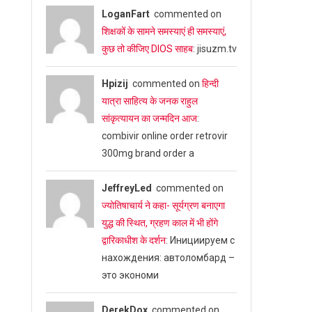
LoganFart
commented on
शिक्षकों के सामने समस्याएं ही समस्याएं,
कुछ तो कीजिए DIOS साहब
: jisuzm.tv
Hpizij
commented on
हिन्दी
यात्रा साहित्य के जनक राहुल
सांकृत्यायन का जन्‍मदिन आज
:
combivir online order retrovir
300mg brand order a
JeffreyLed
commented on
ज्योतिषाचार्य ने कहा- सूर्यग्रण बनाएगा
युद्ध की स्थित, ग्रहण काल में भी होंगे
द्वारिकाधीश के दर्शन
: Инициируем с
нахождения: автоломбард –
это экономи
DerekDox
commented on