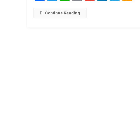
Link
W
L
Continue Reading