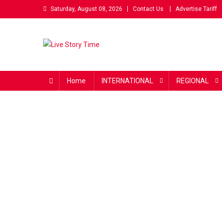
Skip
Saturday, August 08, 2026
Contact Us
Advertise Tariff
to
content
Live Story Time
एक सकारात्मक पहल
Home
INTERNATIONAL
REGIONAL