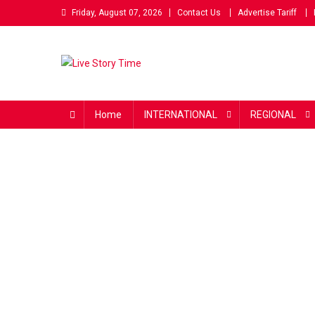
Skip
Friday, August 07, 2026
Contact Us
Advertise Tariff
to
content
Live Story Time
एक सकारात्मक पहल
Home
INTERNATIONAL
REGIONAL