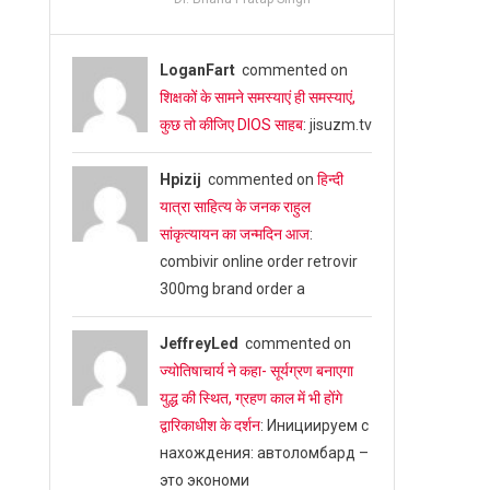
LoganFart
commented on
शिक्षकों के सामने समस्याएं ही समस्याएं,
कुछ तो कीजिए DIOS साहब
: jisuzm.tv
Hpizij
commented on
हिन्दी
यात्रा साहित्य के जनक राहुल
सांकृत्यायन का जन्‍मदिन आज
:
combivir online order retrovir
300mg brand order a
JeffreyLed
commented on
ज्योतिषाचार्य ने कहा- सूर्यग्रण बनाएगा
युद्ध की स्थित, ग्रहण काल में भी होंगे
द्वारिकाधीश के दर्शन
: Инициируем с
нахождения: автоломбард –
это экономи