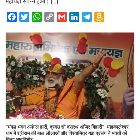
महायज्ञ संपन्न हुआ। […]
Facebook
Twitter
WhatsApp
Copy
Gmail
LinkedIn
Telegram
Amazo
Link
Wish
List
​”मंगल भवन अमंगल हारी, द्रवउ सो दसरथ अजिर बिहारी”: महाकालेश्वर
धाम में श्रीराम की बाल लीलाओं और विश्वामित्र यज्ञ प्रसंग ने भक्तों को
किया भावविभोर