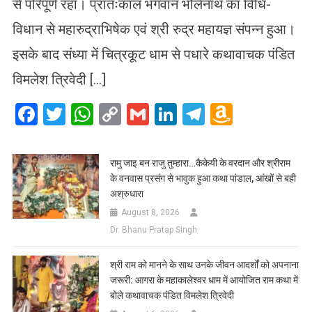
से परिपूर्ण रहा। प्रातःकाल भगवान भोलेनाथ का विधि-
विधान से महारुद्राभिषेक एवं श्री रुद्र महायज्ञ संपन्न हुआ।
इसके बाद संध्या में चित्रकूट धाम से पधारे कथावाचक पंडित
विमलेश त्रिवेदी […]
Facebook
Twitter
WhatsApp
Copy
Gmail
LinkedIn
Telegram
Amazo
Link
Wish
List
रामु जाइ बन राजु तुम्हारा…कैकेयी के वरदान और श्रीराम
के वनवास प्रसंग से भावुक हुआ कथा पांडाल, आंखों से बही
अश्रुधारा
August 8, 2026
Dr. Bhanu Pratap Singh
​श्री राम को मानने के साथ उनके जीवन आदर्शों को अपनाना
जरूरी: आगरा के महाकालेश्वर धाम में आयोजित राम कथा में
बोले कथावाचक पंडित विमलेश त्रिवेदी