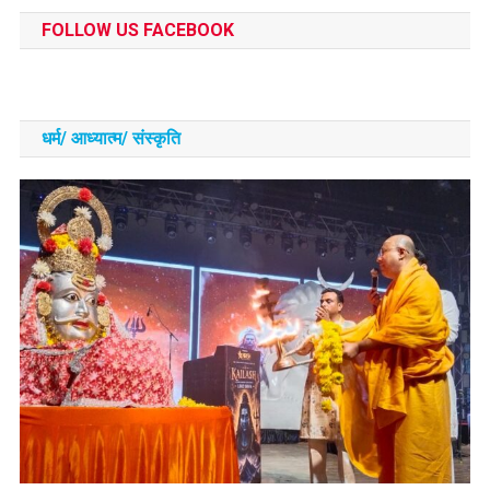
FOLLOW US FACEBOOK
धर्म/ आध्‍यात्‍म/ संस्‍कृति