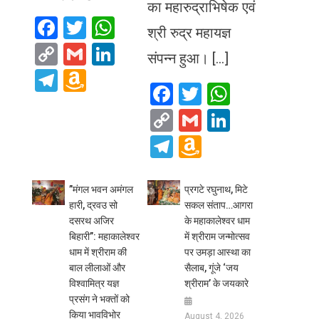
का महारुद्राभिषेक एवं
Facebook
Twitter
WhatsApp
श्री रुद्र महायज्ञ
Copy
Gmail
LinkedIn
संपन्न हुआ। […]
Link
Telegram
Amazon
Facebook
Twitter
WhatsA
Wish
Copy
Gmail
LinkedIn
List
Link
Telegram
Amazon
Wish
List
​”मंगल भवन अमंगल
प्रगटे रघुनाथ, मिटे
हारी, द्रवउ सो
सकल संताप…आगरा
दसरथ अजिर
के महाकालेश्वर धाम
बिहारी”: महाकालेश्वर
में श्रीराम जन्मोत्सव
धाम में श्रीराम की
पर उमड़ा आस्था का
बाल लीलाओं और
सैलाब, गूंजे ‘जय
विश्वामित्र यज्ञ
श्रीराम’ के जयकारे
प्रसंग ने भक्तों को
किया भावविभोर
August 4, 2026