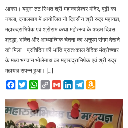
आगरा। यमुना तट स्थित श्री महाकालेश्वर मंदिर, बूढ़ी का
नगला, दयालबाग में आयोजित नौ दिवसीय श्री रुद्र महायज्ञ,
महारुद्राभिषेक एवं श्रीराम कथा महोत्सव के षष्ठम दिवस
श्रद्धा, भक्ति और आध्यात्मिक चेतना का अनुपम संगम देखने
को मिला। प्रतिदिन की भांति प्रातःकाल वैदिक मंत्रोच्चार
के मध्य भगवान भोलेनाथ का महारुद्राभिषेक एवं श्री रुद्र
महायज्ञ संपन्न हुआ। […]
Facebook
Twitter
WhatsApp
Copy
Gmail
LinkedIn
Telegram
Amazo
Link
Wish
List