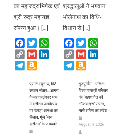
का महारुद्राभिषेक एवं
श्रद्धालुओं ने भगवान
श्री रुद्र महायज्ञ
भोलेनाथ का विधि-
संपन्न हुआ। […]
विधान से […]
Facebook
Twitter
WhatsApp
Facebook
Twitter
WhatsA
Copy
Gmail
LinkedIn
Copy
Gmail
LinkedIn
Link
Link
Telegram
Amazon
Telegram
Amazon
Wish
Wish
List
List
प्रगटे रघुनाथ, मिटे
गुरुपूर्णिमा: अखिल
सकल संताप…आगरा
विश्व गायत्री परिवार
के महाकालेश्वर धाम
की ‘महाशक्ति की
में श्रीराम जन्मोत्सव
लोकयात्रा’ संपन्न,
पर उमड़ा आस्था का
नारी शक्ति का संदेश
सैलाब, गूंजे ‘जय
श्रीराम’ के जयकारे
August 4, 2026