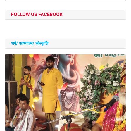
FOLLOW US FACEBOOK
धर्म/ आध्‍यात्‍म/ संस्‍कृति