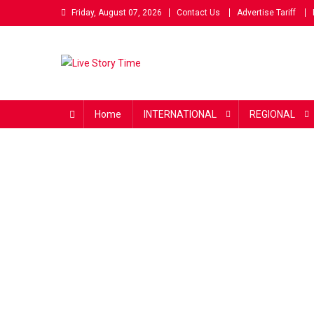
Skip
Friday, August 07, 2026
Contact Us
Advertise Tariff
to
content
Live Story Time
एक सकारात्मक पहल
Home
INTERNATIONAL
REGIONAL