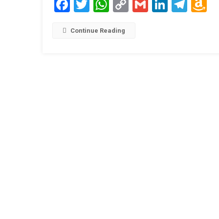
Facebook
Twitter
WhatsApp
Copy
Gmail
LinkedI
Tele
A
Link
W
L
Continue Reading