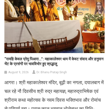
​“रामहि केवल प्रेमु पिआरा…”: महाकालेश्वर धाम में केवट संवाद और हनुमान
भेंट के प्रसंगों पर भावविभोर हुए श्रद्धालु
August 9, 2026
Dr. Bhanu Pratap Singh
आगरा। श्री महाकालेश्वर मंदिर, बूढ़ी का नगला, दयालबाग में
चल रहे नौ दिवसीय श्री रुद्र महायज्ञ, महारुद्राभिषेक एवं
श्रीराम कथा महोत्सव के नवम दिवस भक्तिभाव और रोमांच
से परिपूर्ण रहा। प्रातःकाल भगवान भोलेनाथ का विधि-