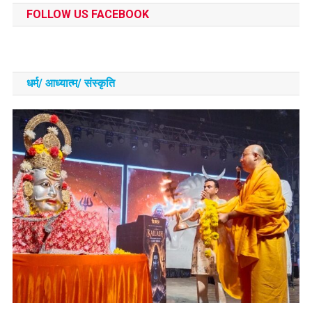
FOLLOW US FACEBOOK
धर्म/ आध्‍यात्‍म/ संस्‍कृति