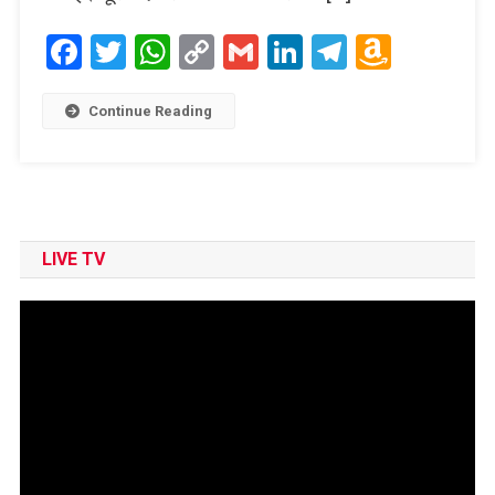
Facebook
Twitter
WhatsApp
Copy
Gmail
LinkedIn
Telegram
Amaz
Link
Wish
List
Continue Reading
LIVE TV