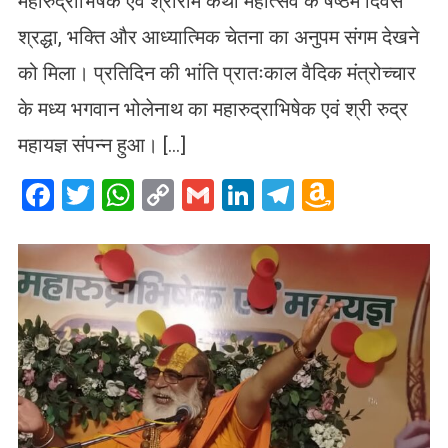
महारुद्राभिषेक एवं श्रीराम कथा महोत्सव के षष्ठम दिवस
श्रद्धा, भक्ति और आध्यात्मिक चेतना का अनुपम संगम देखने
को मिला। प्रतिदिन की भांति प्रातःकाल वैदिक मंत्रोच्चार
के मध्य भगवान भोलेनाथ का महारुद्राभिषेक एवं श्री रुद्र
महायज्ञ संपन्न हुआ। […]
Facebook
Twitter
WhatsApp
Copy
Gmail
LinkedIn
Telegram
Amazo
Link
Wish
List