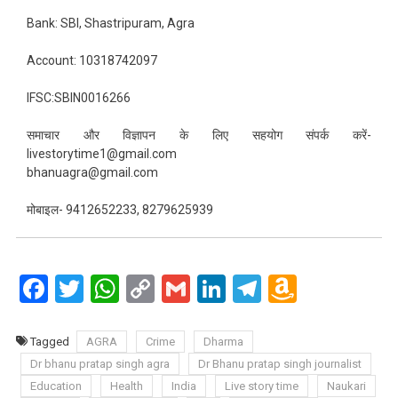
Bank: SBI, Shastripuram, Agra
Account: 10318742097
IFSC:SBIN0016266
समाचार और विज्ञापन के लिए सहयोग संपर्क करें-
livestorytime1@gmail.com
bhanuagra@gmail.com
मोबाइल- 9412652233, 8279625939
Facebook
Twitter
WhatsApp
Copy
Gmail
LinkedIn
Telegram
Amazo
Link
Wish
List
Tagged
AGRA
Crime
Dharma
Dr bhanu pratap singh agra
Dr Bhanu pratap singh journalist
Education
Health
India
Live story time
Naukari