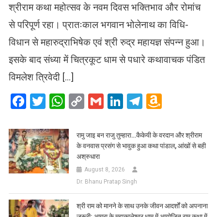
श्रीराम कथा महोत्सव के नवम दिवस भक्तिभाव और रोमांच
से परिपूर्ण रहा। प्रातःकाल भगवान भोलेनाथ का विधि-
विधान से महारुद्राभिषेक एवं श्री रुद्र महायज्ञ संपन्न हुआ।
इसके बाद संध्या में चित्रकूट धाम से पधारे कथावाचक पंडित
विमलेश त्रिवेदी […]
Facebook
Twitter
WhatsApp
Copy
Gmail
LinkedIn
Telegram
Amazo
Link
Wish
List
रामु जाइ बन राजु तुम्हारा…कैकेयी के वरदान और श्रीराम
के वनवास प्रसंग से भावुक हुआ कथा पांडाल, आंखों से बही
अश्रुधारा
August 8, 2026
Dr. Bhanu Pratap Singh
​श्री राम को मानने के साथ उनके जीवन आदर्शों को अपनाना
जरूरी: आगरा के महाकालेश्वर धाम में आयोजित राम कथा में