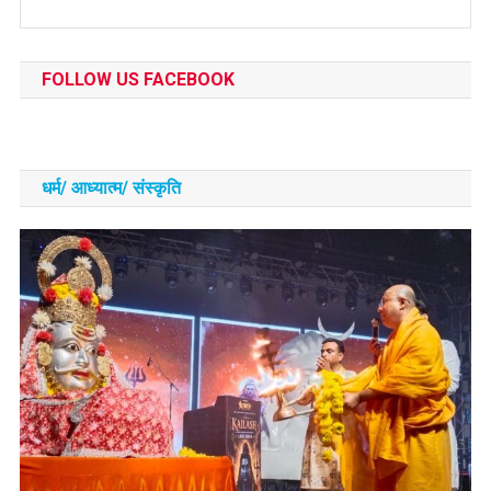
FOLLOW US FACEBOOK
धर्म/ आध्‍यात्‍म/ संस्‍कृति