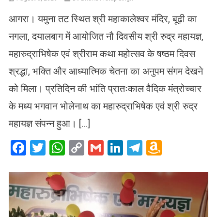
आगरा। यमुना तट स्थित श्री महाकालेश्वर मंदिर, बूढ़ी का
नगला, दयालबाग में आयोजित नौ दिवसीय श्री रुद्र महायज्ञ,
महारुद्राभिषेक एवं श्रीराम कथा महोत्सव के षष्ठम दिवस
श्रद्धा, भक्ति और आध्यात्मिक चेतना का अनुपम संगम देखने
को मिला। प्रतिदिन की भांति प्रातःकाल वैदिक मंत्रोच्चार
के मध्य भगवान भोलेनाथ का महारुद्राभिषेक एवं श्री रुद्र
महायज्ञ संपन्न हुआ। […]
Facebook
Twitter
WhatsApp
Copy
Gmail
LinkedIn
Telegram
Amazo
Link
Wish
List