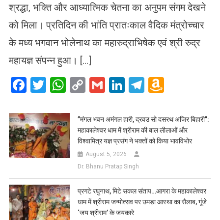
श्रद्धा, भक्ति और आध्यात्मिक चेतना का अनुपम संगम देखने
को मिला। प्रतिदिन की भांति प्रातःकाल वैदिक मंत्रोच्चार
के मध्य भगवान भोलेनाथ का महारुद्राभिषेक एवं श्री रुद्र
महायज्ञ संपन्न हुआ। […]
Facebook
Twitter
WhatsApp
Copy
Gmail
LinkedIn
Telegram
Amazo
Link
Wish
List
​”मंगल भवन अमंगल हारी, द्रवउ सो दसरथ अजिर बिहारी”:
महाकालेश्वर धाम में श्रीराम की बाल लीलाओं और
विश्वामित्र यज्ञ प्रसंग ने भक्तों को किया भावविभोर
August 5, 2026
Dr. Bhanu Pratap Singh
प्रगटे रघुनाथ, मिटे सकल संताप…आगरा के महाकालेश्वर
धाम में श्रीराम जन्मोत्सव पर उमड़ा आस्था का सैलाब, गूंजे
‘जय श्रीराम’ के जयकारे