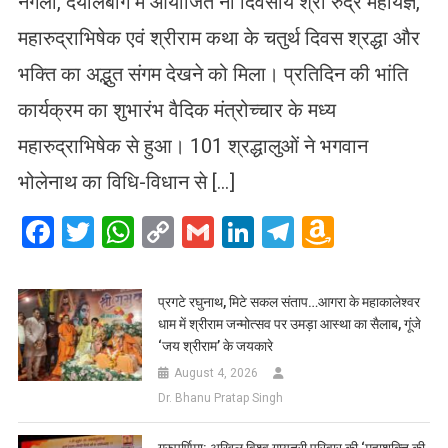
नगला, दयालबाग में आयोजित नौ दिवसीय श्री रुद्र महायज्ञ,
महारुद्राभिषेक एवं श्रीराम कथा के चतुर्थ दिवस श्रद्धा और
भक्ति का अद्भुत संगम देखने को मिला। प्रतिदिन की भांति
कार्यक्रम का शुभारंभ वैदिक मंत्रोच्चार के मध्य
महारुद्राभिषेक से हुआ। 101 श्रद्धालुओं ने भगवान
भोलेनाथ का विधि-विधान से […]
Facebook
Twitter
WhatsApp
Copy
Gmail
LinkedIn
Telegram
Amazo
Link
Wish
List
प्रगटे रघुनाथ, मिटे सकल संताप…आगरा के महाकालेश्वर
धाम में श्रीराम जन्मोत्सव पर उमड़ा आस्था का सैलाब, गूंजे
‘जय श्रीराम’ के जयकारे
August 4, 2026
Dr. Bhanu Pratap Singh
गुरुपूर्णिमा: अखिल विश्व गायत्री परिवार की ‘महाशक्ति की