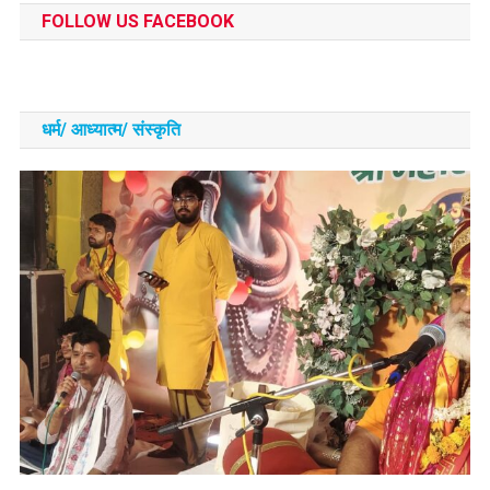
FOLLOW US FACEBOOK
धर्म/ आध्‍यात्‍म/ संस्‍कृति