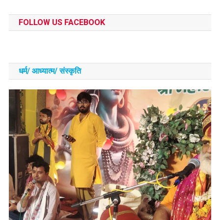
FOLLOW US FACEBOOK
धर्म/ आध्‍यात्‍म/ संस्‍कृति