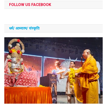
FOLLOW US FACEBOOK
धर्म/ आध्‍यात्‍म/ संस्‍कृति