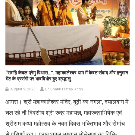
​“रामहि केवल प्रेमु पिआरा…”: महाकालेश्वर धाम में केवट संवाद और हनुमान
भेंट के प्रसंगों पर भावविभोर हुए श्रद्धालु
August 9, 2026
Dr. Bhanu Pratap Singh
आगरा। श्री महाकालेश्वर मंदिर, बूढ़ी का नगला, दयालबाग में
चल रहे नौ दिवसीय श्री रुद्र महायज्ञ, महारुद्राभिषेक एवं
श्रीराम कथा महोत्सव के नवम दिवस भक्तिभाव और रोमांच
से परिपूर्ण रहा। प्रातःकाल भगवान भोलेनाथ का विधि-