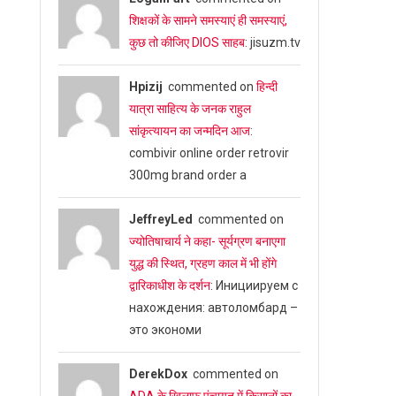
शिक्षकों के सामने समस्याएं ही समस्याएं,
कुछ तो कीजिए DIOS साहब
: jisuzm.tv
Hpizij
commented on
हिन्दी
यात्रा साहित्य के जनक राहुल
सांकृत्यायन का जन्‍मदिन आज
:
combivir online order retrovir
300mg brand order a
JeffreyLed
commented on
ज्योतिषाचार्य ने कहा- सूर्यग्रण बनाएगा
युद्ध की स्थित, ग्रहण काल में भी होंगे
द्वारिकाधीश के दर्शन
: Инициируем с
нахождения: автоломбард –
это экономи
DerekDox
commented on