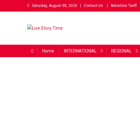
Skip
Saturday, August 08, 2026
Contact Us
Advertise Tariff
to
content
Live Story Time
एक सकारात्मक पहल
Home
INTERNATIONAL
REGIONAL