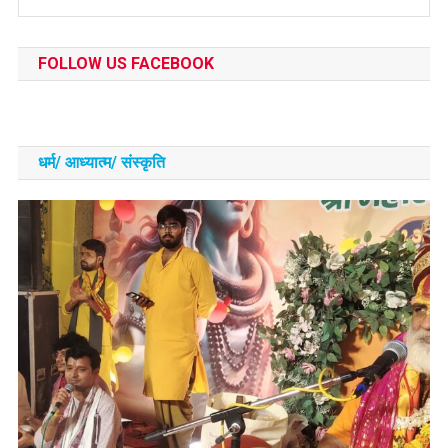
FOLLOW US FACEBOOK
धर्म/ आध्‍यात्‍म/ संस्‍कृति