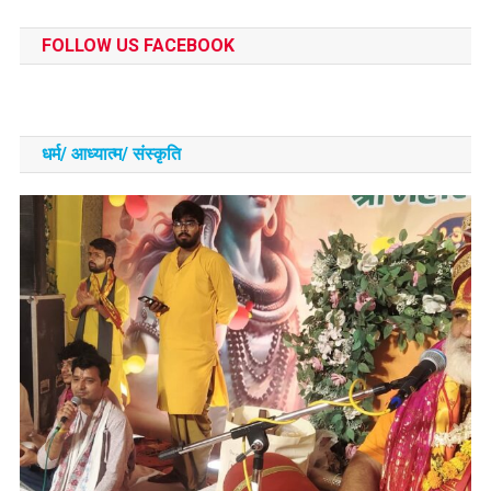
FOLLOW US FACEBOOK
धर्म/ आध्‍यात्‍म/ संस्‍कृति