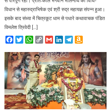
से परिपूर्ण रहा। प्रातःकाल भगवान भोलेनाथ का विधि-
विधान से महारुद्राभिषेक एवं श्री रुद्र महायज्ञ संपन्न हुआ।
इसके बाद संध्या में चित्रकूट धाम से पधारे कथावाचक पंडित
विमलेश त्रिवेदी […]
Facebook
Twitter
WhatsApp
Copy
Gmail
LinkedIn
Telegram
Amazo
Link
Wish
List