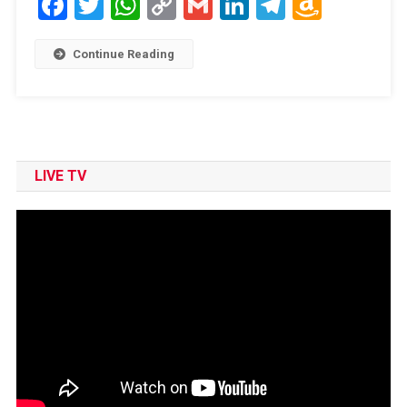
Facebook
Twitter
WhatsApp
Copy
Gmail
LinkedIn
Telegram
Amaz
Link
Wish
List
Continue Reading
LIVE TV