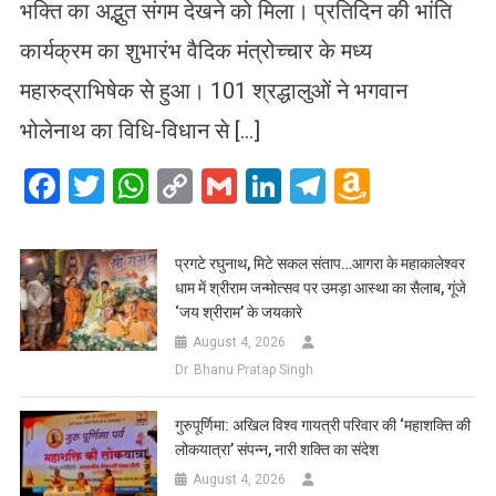
भक्ति का अद्भुत संगम देखने को मिला। प्रतिदिन की भांति
कार्यक्रम का शुभारंभ वैदिक मंत्रोच्चार के मध्य
महारुद्राभिषेक से हुआ। 101 श्रद्धालुओं ने भगवान
भोलेनाथ का विधि-विधान से […]
Facebook
Twitter
WhatsApp
Copy
Gmail
LinkedIn
Telegram
Amazo
Link
Wish
List
प्रगटे रघुनाथ, मिटे सकल संताप…आगरा के महाकालेश्वर
धाम में श्रीराम जन्मोत्सव पर उमड़ा आस्था का सैलाब, गूंजे
‘जय श्रीराम’ के जयकारे
August 4, 2026
Dr. Bhanu Pratap Singh
गुरुपूर्णिमा: अखिल विश्व गायत्री परिवार की ‘महाशक्ति की
लोकयात्रा’ संपन्न, नारी शक्ति का संदेश
August 4, 2026