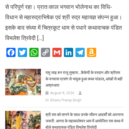
से परिपूर्ण रहा। प्रातःकाल भगवान भोलेनाथ का विधि-
विधान से महारुद्राभिषेक एवं श्री रुद्र महायज्ञ संपन्न हुआ।
इसके बाद संध्या में चित्रकूट धाम से पधारे कथावाचक पंडित
विमलेश त्रिवेदी […]
Facebook
Twitter
WhatsApp
Copy
Gmail
LinkedIn
Telegram
Amazo
Link
Wish
List
रामु जाइ बन राजु तुम्हारा…कैकेयी के वरदान और श्रीराम
के वनवास प्रसंग से भावुक हुआ कथा पांडाल, आंखों से बही
अश्रुधारा
August 8, 2026
Dr. Bhanu Pratap Singh
​श्री राम को मानने के साथ उनके जीवन आदर्शों को अपनाना
जरूरी: आगरा के महाकालेश्वर धाम में आयोजित राम कथा में
बोले कथावाचक पंडित विमलेश त्रिवेदी