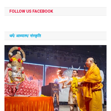
FOLLOW US FACEBOOK
धर्म/ आध्‍यात्‍म/ संस्‍कृति