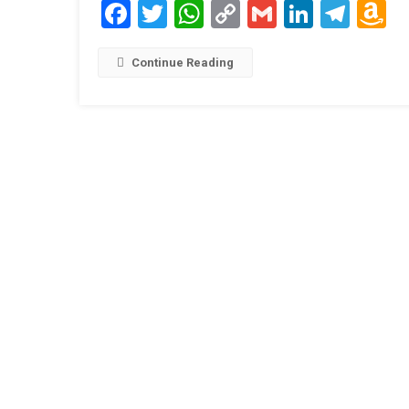
Facebook
Twitter
WhatsApp
Copy
Gmail
LinkedI
Tele
A
Link
W
L
Continue Reading