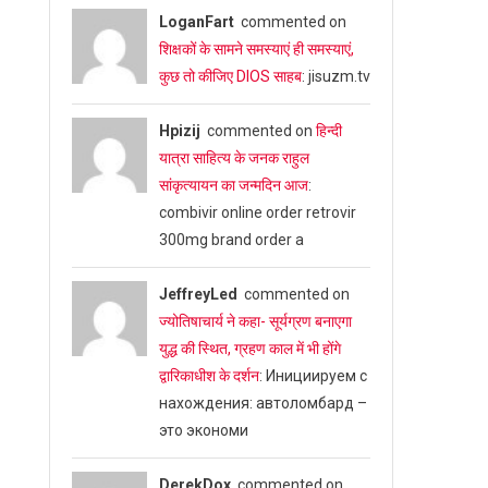
LoganFart
commented on
शिक्षकों के सामने समस्याएं ही समस्याएं,
कुछ तो कीजिए DIOS साहब
: jisuzm.tv
Hpizij
commented on
हिन्दी
यात्रा साहित्य के जनक राहुल
सांकृत्यायन का जन्‍मदिन आज
:
combivir online order retrovir
300mg brand order a
JeffreyLed
commented on
ज्योतिषाचार्य ने कहा- सूर्यग्रण बनाएगा
युद्ध की स्थित, ग्रहण काल में भी होंगे
द्वारिकाधीश के दर्शन
: Инициируем с
нахождения: автоломбард –
это экономи
DerekDox
commented on