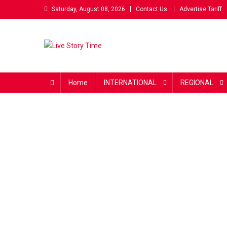
Skip
Saturday, August 08, 2026
Contact Us
Advertise Tariff
to
content
Live Story Time
एक सकारात्मक पहल
Home
INTERNATIONAL
REGIONAL