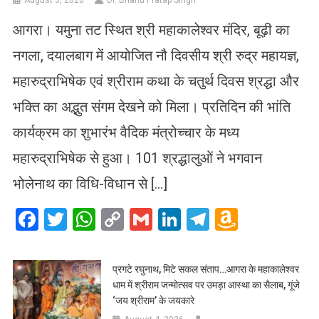
August 5, 2026
Dr. Bhanu Pratap Singh
आगरा। यमुना तट स्थित श्री महाकालेश्वर मंदिर, बूढ़ी का
नगला, दयालबाग में आयोजित नौ दिवसीय श्री रुद्र महायज्ञ,
महारुद्राभिषेक एवं श्रीराम कथा के चतुर्थ दिवस श्रद्धा और
भक्ति का अद्भुत संगम देखने को मिला। प्रतिदिन की भांति
कार्यक्रम का शुभारंभ वैदिक मंत्रोच्चार के मध्य
महारुद्राभिषेक से हुआ। 101 श्रद्धालुओं ने भगवान
भोलेनाथ का विधि-विधान से […]
Facebook
Twitter
WhatsApp
Copy
Gmail
LinkedIn
Telegram
Amazo
Link
Wish
List
प्रगटे रघुनाथ, मिटे सकल संताप…आगरा के महाकालेश्वर
धाम में श्रीराम जन्मोत्सव पर उमड़ा आस्था का सैलाब, गूंजे
‘जय श्रीराम’ के जयकारे