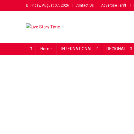
Skip
Friday, August 07, 2026
Contact Us
Advertise Tariff
to
content
Live Story Time
एक सकारात्मक पहल
Home
INTERNATIONAL
REGIONAL