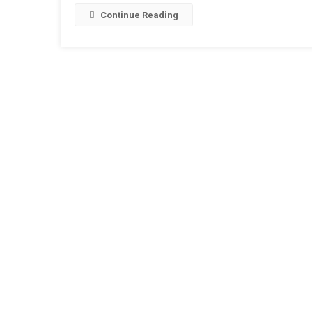
Link
W
L
Continue Reading