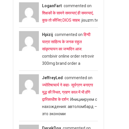
LoganFart
commented on
शिक्षकों के सामने समस्याएं ही समस्याएं,
कुछ तो कीजिए DIOS साहब
: jisuzm.tv
Hpizij
commented on
हिन्दी
यात्रा साहित्य के जनक राहुल
सांकृत्यायन का जन्‍मदिन आज
:
combivir online order retrovir
300mg brand order a
JeffreyLed
commented on
ज्योतिषाचार्य ने कहा- सूर्यग्रण बनाएगा
युद्ध की स्थित, ग्रहण काल में भी होंगे
द्वारिकाधीश के दर्शन
: Инициируем с
нахождения: автоломбард –
это экономи
DerekDox
commented on