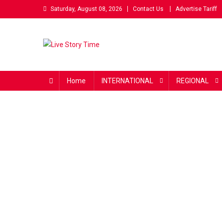
Skip
Saturday, August 08, 2026
Contact Us
Advertise Tariff
to
content
Live Story Time
एक सकारात्मक पहल
Home
INTERNATIONAL
REGIONAL