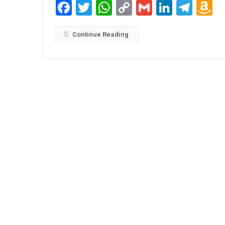
Facebook
Twitter
WhatsApp
Copy
Gmail
LinkedI
Tele
A
Link
W
L
Continue Reading