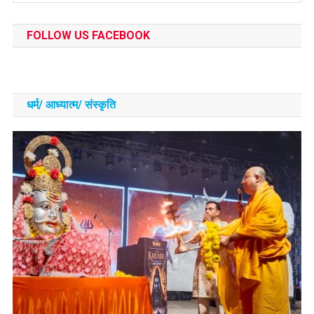
FOLLOW US FACEBOOK
धर्म/ आध्‍यात्‍म/ संस्‍कृति