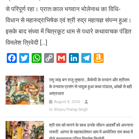
से परिपूर्ण रहा। प्रातःकाल भगवान भोलेनाथ का विधि-
विधान से महारुद्राभिषेक एवं श्री रुद्र महायज्ञ संपन्न हुआ।
इसके बाद संध्या में चित्रकूट धाम से पधारे कथावाचक पंडित
विमलेश त्रिवेदी […]
Facebook
Twitter
WhatsApp
Copy
Gmail
LinkedIn
Telegram
Amazo
Link
Wish
List
रामु जाइ बन राजु तुम्हारा…कैकेयी के वरदान और श्रीराम
के वनवास प्रसंग से भावुक हुआ कथा पांडाल, आंखों से बही
अश्रुधारा
August 8, 2026
Dr. Bhanu Pratap Singh
​श्री राम को मानने के साथ उनके जीवन आदर्शों को अपनाना
जरूरी: आगरा के महाकालेश्वर धाम में आयोजित राम कथा में
बोले कथावाचक पंडित विमलेश त्रिवेदी