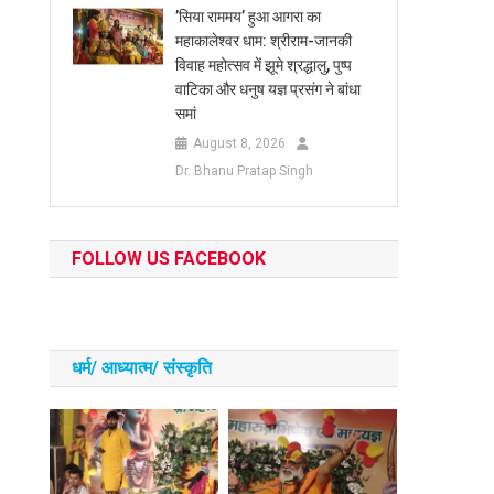
​’सिया राममय’ हुआ आगरा का
महाकालेश्वर धाम: श्रीराम-जानकी
विवाह महोत्सव में झूमे श्रद्धालु, पुष्प
वाटिका और धनुष यज्ञ प्रसंग ने बांधा
समां
August 8, 2026
Dr. Bhanu Pratap Singh
FOLLOW US FACEBOOK
धर्म/ आध्‍यात्‍म/ संस्‍कृति