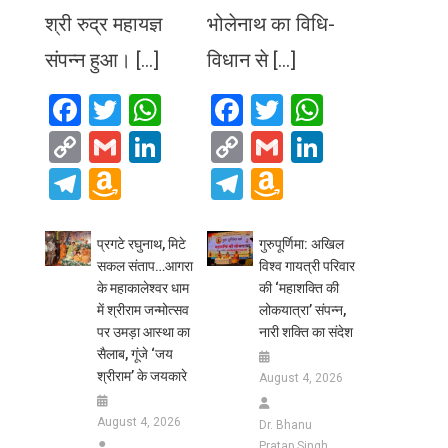
श्री रुद्र महायज्ञ
भोलेनाथ का विधि-
संपन्न हुआ। […]
विधान से […]
Facebook
Twitter
WhatsApp
Facebook
Twitter
WhatsA
Copy
Gmail
LinkedIn
Copy
Gmail
LinkedIn
Link
Link
Telegram
Amazon
Telegram
Amazon
Wish
Wish
List
List
प्रगटे रघुनाथ, मिटे
गुरुपूर्णिमा: अखिल
सकल संताप…आगरा
विश्व गायत्री परिवार
के महाकालेश्वर धाम
की ‘महाशक्ति की
में श्रीराम जन्मोत्सव
लोकयात्रा’ संपन्न,
पर उमड़ा आस्था का
नारी शक्ति का संदेश
सैलाब, गूंजे ‘जय
श्रीराम’ के जयकारे
August 4, 2026
August 4, 2026
Dr. Bhanu
Pratap Singh