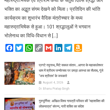
महारुद्राभिषेक एवं श्रीराम कथा के चतुर्थ दिवस श्रद्धा और
भक्ति का अद्भुत संगम देखने को मिला। प्रतिदिन की भांति
कार्यक्रम का शुभारंभ वैदिक मंत्रोच्चार के मध्य
महारुद्राभिषेक से हुआ। 101 श्रद्धालुओं ने भगवान
भोलेनाथ का विधि-विधान से […]
Facebook
Twitter
WhatsApp
Copy
Gmail
LinkedIn
Telegram
Amazo
Link
Wish
List
प्रगटे रघुनाथ, मिटे सकल संताप…आगरा के महाकालेश्वर
धाम में श्रीराम जन्मोत्सव पर उमड़ा आस्था का सैलाब, गूंजे
‘जय श्रीराम’ के जयकारे
August 4, 2026
Dr. Bhanu Pratap Singh
गुरुपूर्णिमा: अखिल विश्व गायत्री परिवार की ‘महाशक्ति की
लोकयात्रा’ संपन्न, नारी शक्ति का संदेश