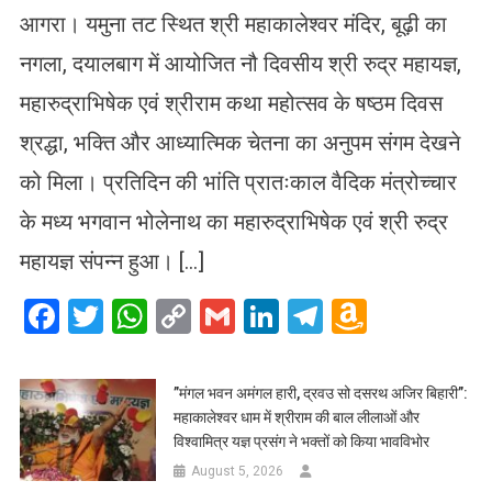
आगरा। यमुना तट स्थित श्री महाकालेश्वर मंदिर, बूढ़ी का
नगला, दयालबाग में आयोजित नौ दिवसीय श्री रुद्र महायज्ञ,
महारुद्राभिषेक एवं श्रीराम कथा महोत्सव के षष्ठम दिवस
श्रद्धा, भक्ति और आध्यात्मिक चेतना का अनुपम संगम देखने
को मिला। प्रतिदिन की भांति प्रातःकाल वैदिक मंत्रोच्चार
के मध्य भगवान भोलेनाथ का महारुद्राभिषेक एवं श्री रुद्र
महायज्ञ संपन्न हुआ। […]
Facebook
Twitter
WhatsApp
Copy
Gmail
LinkedIn
Telegram
Amazo
Link
Wish
List
​”मंगल भवन अमंगल हारी, द्रवउ सो दसरथ अजिर बिहारी”:
महाकालेश्वर धाम में श्रीराम की बाल लीलाओं और
विश्वामित्र यज्ञ प्रसंग ने भक्तों को किया भावविभोर
August 5, 2026