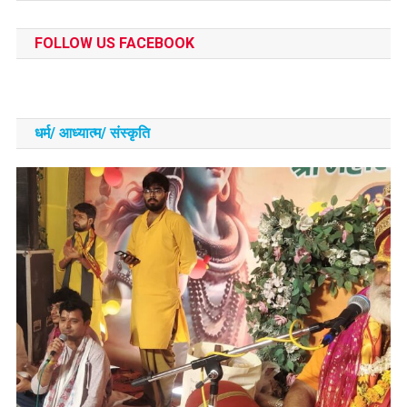
FOLLOW US FACEBOOK
धर्म/ आध्‍यात्‍म/ संस्‍कृति