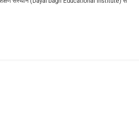
ग शिक्षण संस्थान (Dayal bagh Educational Institute) से
n
gram
mazon
ish
ist