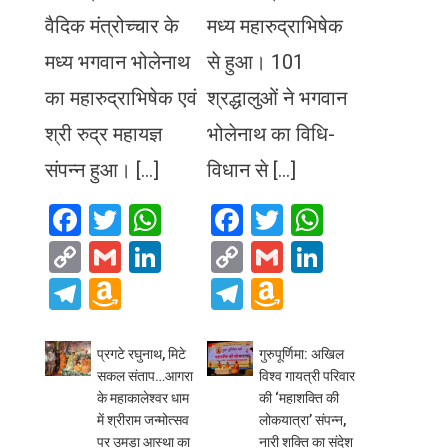
वैदिक मंत्रोच्चार के
मध्य महारुद्राभिषेक
मध्य भगवान भोलेनाथ
से हुआ। 101
का महारुद्राभिषेक एवं
श्रद्धालुओं ने भगवान
श्री रुद्र महायज्ञ
भोलेनाथ का विधि-
संपन्न हुआ। […]
विधान से […]
Facebook
Twitter
WhatsApp
Facebook
Twitter
WhatsA
Copy
Gmail
LinkedIn
Copy
Gmail
LinkedIn
Link
Link
Telegram
Amazon
Telegram
Amazon
Wish
Wish
List
List
प्रगटे रघुनाथ, मिटे
गुरुपूर्णिमा: अखिल
सकल संताप…आगरा
विश्व गायत्री परिवार
के महाकालेश्वर धाम
की ‘महाशक्ति की
में श्रीराम जन्मोत्सव
लोकयात्रा’ संपन्न,
पर उमड़ा आस्था का
नारी शक्ति का संदेश