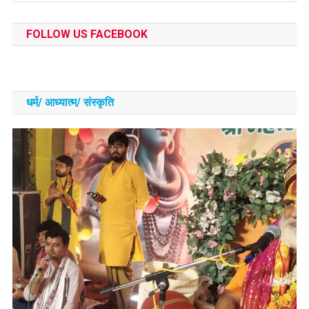
FOLLOW US FACEBOOK
धर्म/ आध्‍यात्‍म/ संस्‍कृति