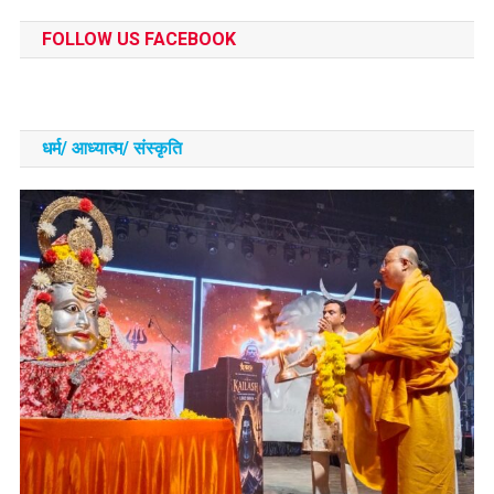
FOLLOW US FACEBOOK
धर्म/ आध्‍यात्‍म/ संस्‍कृति