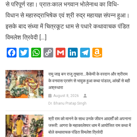
से परिपूर्ण रहा। प्रातःकाल भगवान भोलेनाथ का विधि-
विधान से महारुद्राभिषेक एवं श्री रुद्र महायज्ञ संपन्न हुआ।
इसके बाद संध्या में चित्रकूट धाम से पधारे कथावाचक पंडित
विमलेश त्रिवेदी […]
Facebook
Twitter
WhatsApp
Copy
Gmail
LinkedIn
Telegram
Amazo
Link
Wish
List
रामु जाइ बन राजु तुम्हारा…कैकेयी के वरदान और श्रीराम
के वनवास प्रसंग से भावुक हुआ कथा पांडाल, आंखों से बही
अश्रुधारा
August 8, 2026
Dr. Bhanu Pratap Singh
​श्री राम को मानने के साथ उनके जीवन आदर्शों को अपनाना
जरूरी: आगरा के महाकालेश्वर धाम में आयोजित राम कथा में
बोले कथावाचक पंडित विमलेश त्रिवेदी