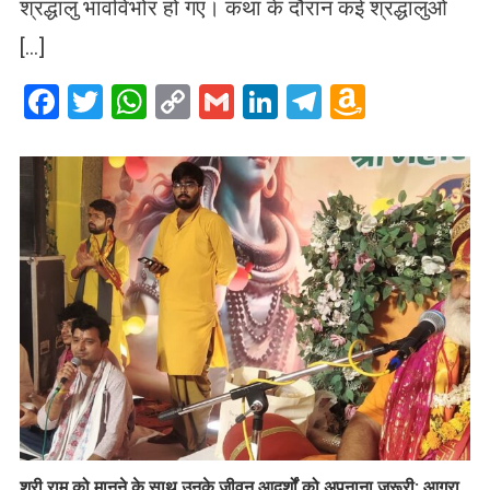
श्रद्धालु भावविभोर हो गए। कथा के दौरान कई श्रद्धालुओं
[…]
Facebook
Twitter
WhatsApp
Copy
Gmail
LinkedIn
Telegram
Amazo
Link
Wish
List
​श्री राम को मानने के साथ उनके जीवन आदर्शों को अपनाना जरूरी: आगरा