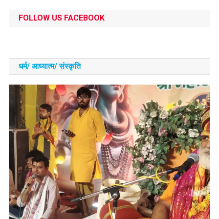
FOLLOW US FACEBOOK
धर्म/ आध्‍यात्‍म/ संस्‍कृति