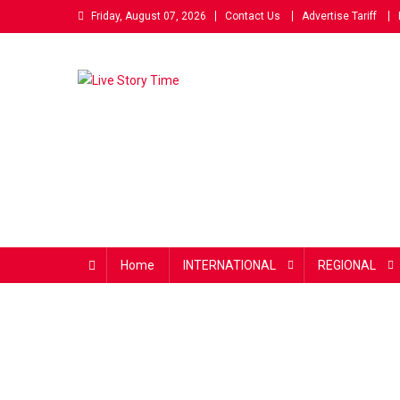
Skip
Friday, August 07, 2026
Contact Us
Advertise Tariff
to
content
Live Story Time
एक सकारात्मक पहल
Home
INTERNATIONAL
REGIONAL