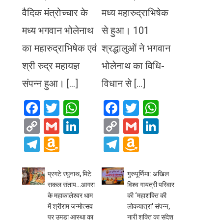
वैदिक मंत्रोच्चार के
मध्य महारुद्राभिषेक
मध्य भगवान भोलेनाथ
से हुआ। 101
का महारुद्राभिषेक एवं
श्रद्धालुओं ने भगवान
श्री रुद्र महायज्ञ
भोलेनाथ का विधि-
संपन्न हुआ। […]
विधान से […]
Facebook
Twitter
WhatsApp
Facebook
Twitter
WhatsA
Copy
Gmail
LinkedIn
Copy
Gmail
LinkedIn
Link
Link
Telegram
Amazon
Telegram
Amazon
Wish
Wish
List
List
प्रगटे रघुनाथ, मिटे
गुरुपूर्णिमा: अखिल
सकल संताप…आगरा
विश्व गायत्री परिवार
के महाकालेश्वर धाम
की ‘महाशक्ति की
में श्रीराम जन्मोत्सव
लोकयात्रा’ संपन्न,
पर उमड़ा आस्था का
नारी शक्ति का संदेश