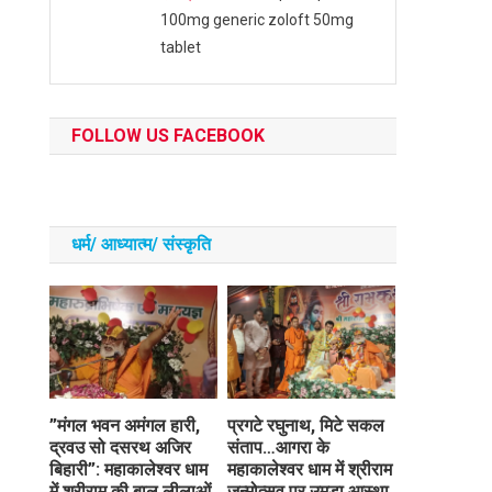
100mg generic zoloft 50mg
tablet
FOLLOW US FACEBOOK
धर्म/ आध्‍यात्‍म/ संस्‍कृति
​”मंगल भवन अमंगल हारी,
प्रगटे रघुनाथ, मिटे सकल
द्रवउ सो दसरथ अजिर
संताप…आगरा के
बिहारी”: महाकालेश्वर धाम
महाकालेश्वर धाम में श्रीराम
में श्रीराम की बाल लीलाओं
जन्मोत्सव पर उमड़ा आस्था