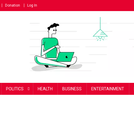
Donation
Log In
POLITICS
HEALTH
BUSINESS
ENTERTAINMENT