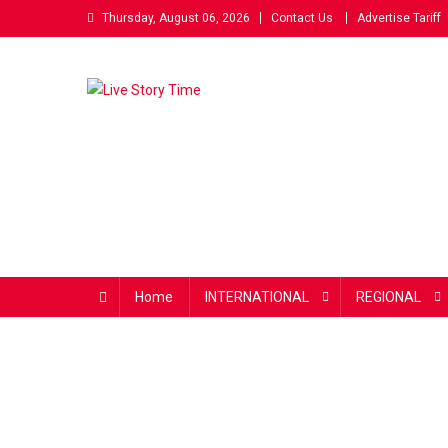
Skip
Thursday, August 06, 2026
Contact Us
Advertise Tariff
to
content
Live Story Time
एक सकारात्मक पहल
Home
INTERNATIONAL
REGIONAL